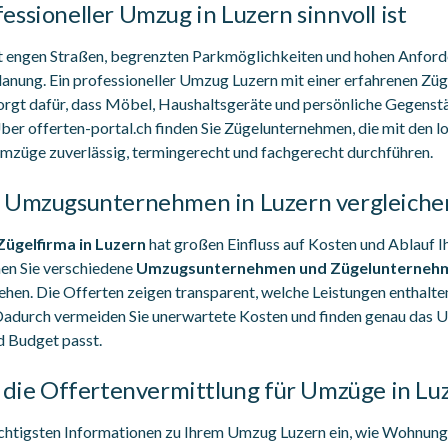
ssioneller Umzug in Luzern sinnvoll ist
mit engen Straßen, begrenzten Parkmöglichkeiten und hohen Anfor
lanung. Ein professioneller Umzug Luzern mit einer erfahrenen Zü
gt dafür, dass Möbel, Haushaltsgeräte und persönliche Gegenstä
Über offerten-portal.ch finden Sie Zügelunternehmen, die mit den 
 Umzüge zuverlässig, termingerecht und fachgerecht durchführen.
d Umzugsunternehmen in Luzern vergleiche
Zügelfirma in Luzern
hat großen Einfluss auf Kosten und Ablauf 
nen Sie verschiedene
Umzugsunternehmen und Zügelunternehm
ehen. Die Offerten zeigen transparent, welche Leistungen enthalte
 Dadurch vermeiden Sie unerwartete Kosten und finden genau das
d Budget passt.
t die Offertenvermittlung für Umzüge in Lu
wichtigsten Informationen zu Ihrem Umzug Luzern ein, wie Wohn