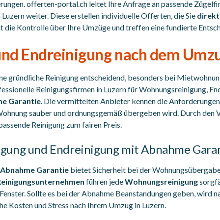
ungen. offerten-portal.ch leitet Ihre Anfrage an passende Zügelf
zern weiter. Diese erstellen individuelle Offerten, die Sie
direkt
it die Kontrolle über Ihre Umzüge und treffen eine fundierte Entsc
und Endreinigung nach dem Umz
e gründliche Reinigung entscheidend, besonders bei Mietwohnun
ofessionelle Reinigungsfirmen in Luzern für Wohnungsreinigung, En
me Garantie
. Die vermittelten Anbieter kennen die Anforderunge
e Wohnung sauber und ordnungsgemäß übergeben wird. Durch den V
 passende Reinigung zum fairen Preis.
gung und Endreinigung mit Abnahme Gara
t Abnahme Garantie
bietet Sicherheit bei der Wohnungsübergabe.
Reinigungsunternehmen
führen jede
Wohnungsreinigung
sorgfä
Fenster. Sollte es bei der Abnahme Beanstandungen geben, wird na
che Kosten und Stress nach Ihrem Umzug in Luzern.