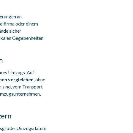
derungen an
gelfirma oder einem
nde sicher
lokalen Gegebenheiten
n
Ihres Umzugs. Auf
en vergleichen
, ohne
n sind, vom Transport
 Umzugsunternehmen,
zern
ungsgröße, Umzugsdatum