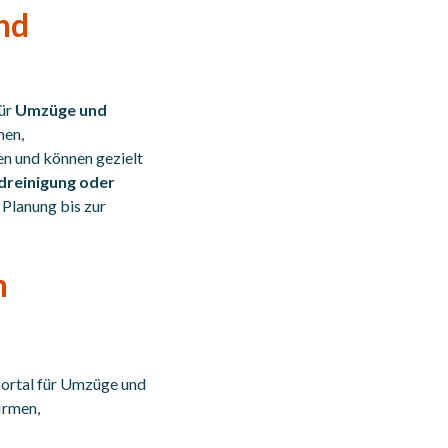
und
für
Umzüge und
men,
en und können gezielt
dreinigung oder
r Planung bis zur
h
portal für Umzüge und
irmen,