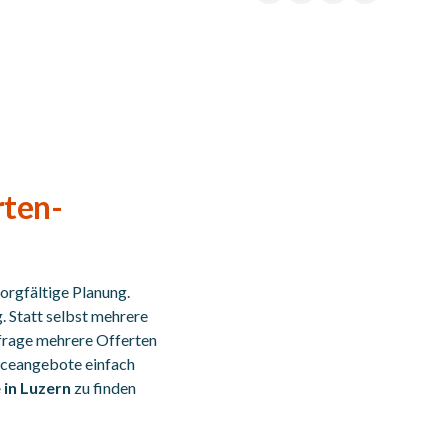
rten-
sorgfältige Planung.
. Statt selbst mehrere
frage mehrere Offerten
rviceangebote einfach
in Luzern
zu finden