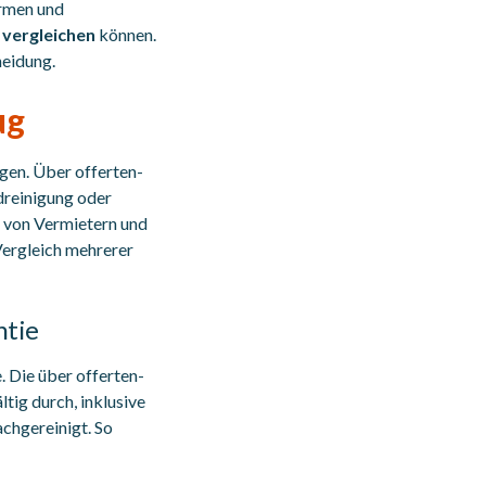
irmen und
 vergleichen
können.
heidung.
ug
gen. Über offerten-
dreinigung oder
n von Vermietern und
ergleich mehrerer
ntie
 Die über offerten-
ltig durch, inklusive
chgereinigt. So