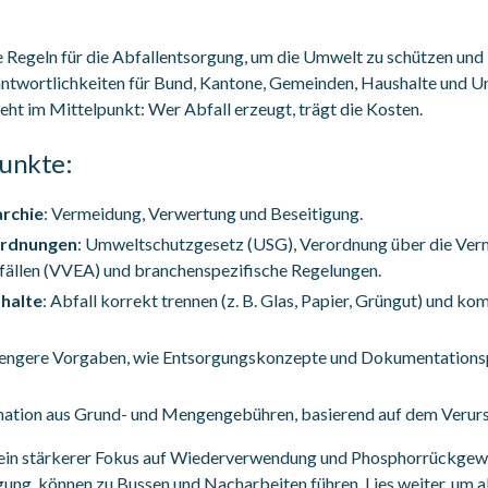
e Regeln für die Abfallentsorgung, um die Umwelt zu schützen und
antwortlichkeiten für Bund, Kantone, Gemeinden, Haushalte und 
eht im Mittelpunkt: Wer Abfall erzeugt, trägt die Kosten.
Punkte:
archie
: Vermeidung, Verwertung und Beseitigung.
ordnungen
: Umweltschutzgesetz (USG), Verordnung über die Ver
ällen (VVEA) und branchenspezifische Regelungen.
shalte
: Abfall korrekt trennen (z. B. Glas, Papier, Grüngut) und 
trengere Vorgaben, wie Entsorgungskonzepte und Dokumentationsp
nation aus Grund- und Mengengebühren, basierend auf dem Verurs
 ein stärkerer Fokus auf Wiederverwendung und Phosphorrückgewi
ng, können zu Bussen und Nacharbeiten führen. Lies weiter, um all