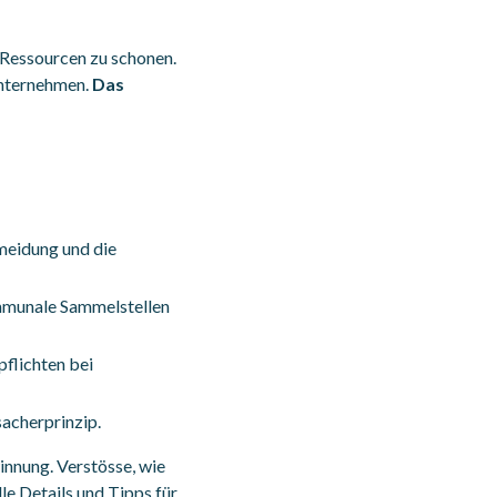
 Ressourcen zu schonen.
Unternehmen.
Das
meidung und die
kommunale Sammelstellen
flichten bei
acherprinzip.
nnung. Verstösse, wie
e Details und Tipps für