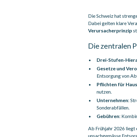
Die Schweiz hat streng
Dabei gelten klare Ver
Verursacherprinzip
st
Die zentralen 
Drei-Stufen-Hier
Gesetze und Ver
Entsorgung von Abf
Pflichten für Hau
nutzen.
Unternehmen
: S
Sonderabfällen.
Gebühren
: Kombi
Ab Frühjahr 2026 liegt
unsachgemässe Entsorgu