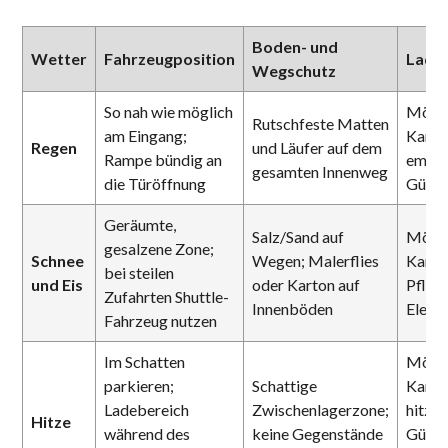
Boden- und
Wetter
Fahrzeugposition
Lader
Wegschutz
So nah wie möglich
Möbel
Rutschfeste Matten
am Eingang;
Karto
Regen
und Läufer auf dem
Rampe bündig an
empfi
gesamten Innenweg
die Türöffnung
Güter
Geräumte,
Salz/Sand auf
Möbel
gesalzene Zone;
Schnee
Wegen; Malerflies
Karto
bei steilen
und Eis
oder Karton auf
Pflan
Zufahrten Shuttle-
Innenböden
Elektr
Fahrzeug nutzen
Im Schatten
Möbel
parkieren;
Schattige
Karto
Ladebereich
Zwischenlagerzone;
hitze
Hitze
während des
keine Gegenstände
Güter