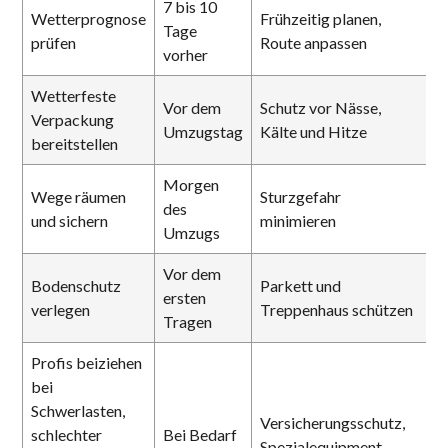
7 bis 10
Wetterprognose
Frühzeitig planen,
Tage
prüfen
Route anpassen
vorher
Wetterfeste
Vor dem
Schutz vor Nässe,
Verpackung
Umzugstag
Kälte und Hitze
bereitstellen
Morgen
Wege räumen
Sturzgefahr
des
und sichern
minimieren
Umzugs
Vor dem
Bodenschutz
Parkett und
ersten
verlegen
Treppenhaus schützen
Tragen
Profis beiziehen
bei
Schwerlasten,
Versicherungsschutz,
schlechter
Bei Bedarf
Spezialequipment