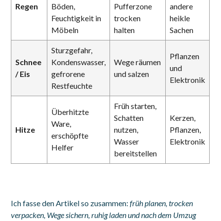
Regen
Böden,
Pufferzone
andere
Feuchtigkeit in
trocken
heikle
Möbeln
halten
Sachen
Sturzgefahr,
Pflanzen
Schnee
Kondenswasser,
Wege räumen
und
/ Eis
gefrorene
und salzen
Elektronik
Restfeuchte
Früh starten,
Überhitzte
Schatten
Kerzen,
Ware,
Hitze
nutzen,
Pflanzen,
erschöpfte
Wasser
Elektronik
Helfer
bereitstellen
Ich fasse den Artikel so zusammen:
früh planen, trocken
verpacken, Wege sichern, ruhig laden und nach dem Umzug