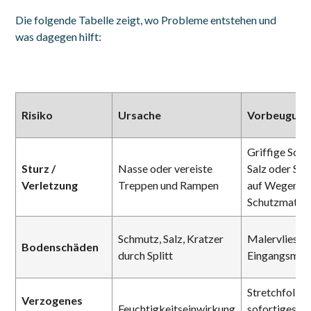
Die folgende Tabelle zeigt, wo Probleme entstehen und
was dagegen hilft:
Risiko
Ursache
Vorbeugung
Griffige Schu
Sturz /
Nasse oder vereiste
Salz oder Spli
Verletzung
Treppen und Rampen
auf Wegen,
Schutzmatte
Schmutz, Salz, Kratzer
Malervlies,
Bodenschäden
durch Splitt
Eingangsmat
Stretchfolie,
Verzogenes
Feuchtigkeitseinwirkung
sofortiges