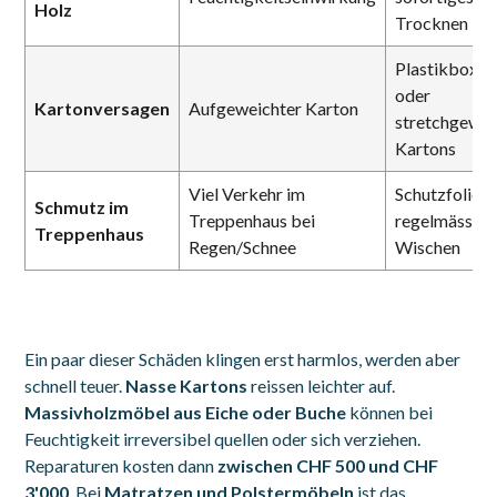
Holz
Trocknen
Plastikboxen
oder
Kartonversagen
Aufgeweichter Karton
stretchgewic
Kartons
Viel Verkehr im
Schutzfolien,
Schmutz im
Treppenhaus bei
regelmässige
Treppenhaus
Regen/Schnee
Wischen
Ein paar dieser Schäden klingen erst harmlos, werden aber
schnell teuer.
Nasse Kartons
reissen leichter auf.
Massivholzmöbel aus Eiche oder Buche
können bei
Feuchtigkeit irreversibel quellen oder sich verziehen.
Reparaturen kosten dann
zwischen CHF 500 und CHF
3'000
. Bei
Matratzen und Polstermöbeln
ist das