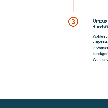
Umzug 
durchf
Wählen S
Zügelunt
in Wohlen
durchgefü
Wohnungs