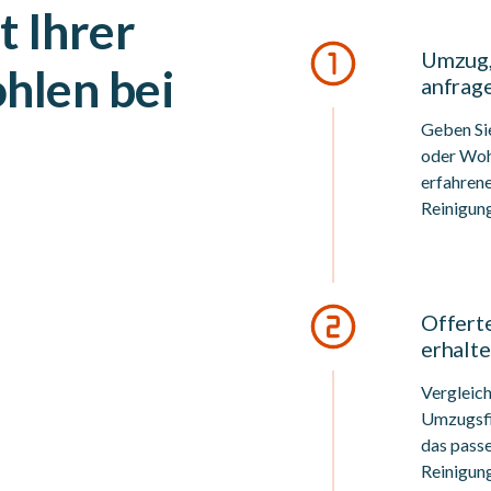
t Ihrer
Umzug,
hlen bei
anfrag
Geben Si
oder Wohn
erfahren
Reinigun
Offert
erhalt
Vergleic
Umzugsfi
das pass
Reinigung