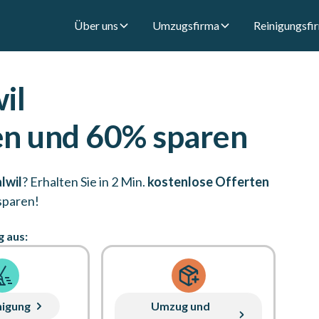
Über uns
Umzugsfirma
Reinigungsfi
il
en und 60% sparen
lwil
? Erhalten Sie in 2 Min.
kostenlose Offerten
sparen!
g aus:
nigung
Umzug und