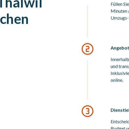
Thalwil
Füllen Si
Minuten a
ichen
Umzugs- 
Angebote
Innerhalb
und trans
Inklusiv
online.
Dienstle
Entscheid
Budget un