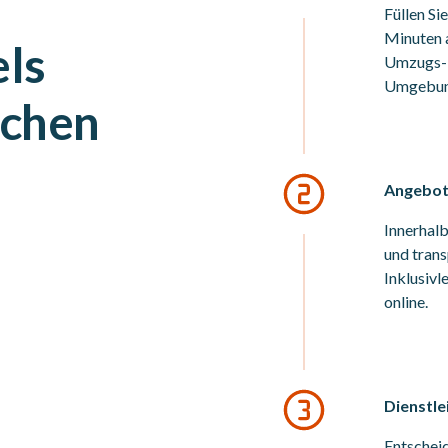
Füllen Si
Minuten a
ls
Umzugs- 
Umgebung
ichen
Angebote
Innerhalb
und trans
Inklusiv
online.
Dienstle
Entscheid