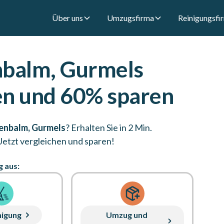
Über uns
Umzugsfirma
Reinigungsfi
balm, Gurmels
en und 60% sparen
renbalm, Gurmels
? Erhalten Sie in 2 Min.
Jetzt vergleichen und sparen!
g aus:
nigung
Umzug und