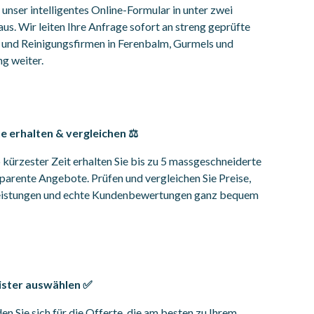
e unser intelligentes Online-Formular in unter zwei
us. Wir leiten Ihre Anfrage sofort an streng geprüfte
und Reinigungsfirmen in Ferenbalm, Gurmels und
 weiter.
 erhalten & vergleichen ⚖️
 kürzester Zeit erhalten Sie bis zu 5 massgeschneiderte
parente Angebote. Prüfen und vergleichen Sie Preise,
leistungen und echte Kundenbewertungen ganz bequem
ister auswählen ✅
en Sie sich für die Offerte, die am besten zu Ihrem