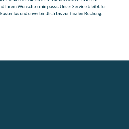
d Ihrem Wunschtermin passt. Unser Service bleibt für
g kostenlos und unverbindlich bis zur finalen Buchung.