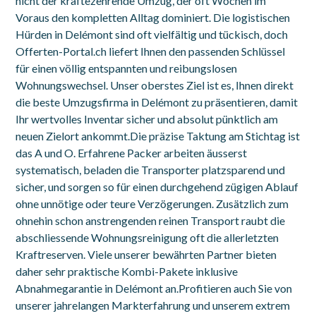
nicht der kräftezehrende Umzug, der oft Wochen im
Voraus den kompletten Alltag dominiert. Die logistischen
Hürden in Delémont sind oft vielfältig und tückisch, doch
Offerten-Portal.ch liefert Ihnen den passenden Schlüssel
für einen völlig entspannten und reibungslosen
Wohnungswechsel. Unser oberstes Ziel ist es, Ihnen direkt
die beste Umzugsfirma in Delémont zu präsentieren, damit
Ihr wertvolles Inventar sicher und absolut pünktlich am
neuen Zielort ankommt.Die präzise Taktung am Stichtag ist
das A und O. Erfahrene Packer arbeiten äusserst
systematisch, beladen die Transporter platzsparend und
sicher, und sorgen so für einen durchgehend zügigen Ablauf
ohne unnötige oder teure Verzögerungen. Zusätzlich zum
ohnehin schon anstrengenden reinen Transport raubt die
abschliessende Wohnungsreinigung oft die allerletzten
Kraftreserven. Viele unserer bewährten Partner bieten
daher sehr praktische Kombi-Pakete inklusive
Abnahmegarantie in Delémont an.Profitieren auch Sie von
unserer jahrelangen Markterfahrung und unserem extrem