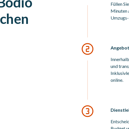
Bodio
Füllen Si
Minuten a
ichen
Umzugs- 
Angebote
Innerhalb
und trans
Inklusiv
online.
Dienstle
Entscheid
Budget un