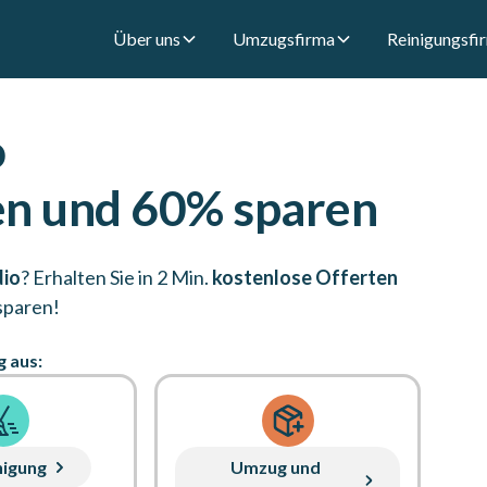
Über uns
Umzugsfirma
Reinigungsfi
o
en und 60% sparen
dio
? Erhalten Sie in 2 Min.
kostenlose Offerten
sparen!
g aus:
nigung
Umzug und