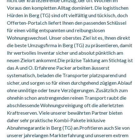
nicht der kräftezehrende Umzug, der oft Wochen im
Voraus den kompletten Alltag dominiert. Die logistischen
Hürden in Berg (TG) sind oft vielfältig und tückisch, doch
Offerten-Portal.ch liefert Ihnen den passenden Schlüssel
für einen völlig entspannten und reibungslosen
Wohnungswechsel. Unser oberstes Ziel ist es, Ihnen direkt
die beste Umzugsfirma in Berg (TG) zu präsentieren, damit
Ihr wertvolles Inventar sicher und absolut pünktlich am
neuen Zielort ankommt.Die präzise Taktung am Stichtag ist
das A und O. Erfahrene Packer arbeiten äusserst
systematisch, beladen die Transporter platzsparend und
sicher, und sorgen so für einen durchgehend zügigen Ablauf
ohne unnötige oder teure Verzögerungen. Zusätzlich zum
ohnehin schon anstrengenden reinen Transport raubt die
abschliessende Wohnungsreinigung oft die allerletzten
Kraftreserven. Viele unserer bewährten Partner bieten
daher sehr praktische Kombi-Pakete inklusive
Abnahmegarantie in Berg (TG) an.Profitieren auch Sie von
unserer jahrelangen Markterfahrung und unserem extrem