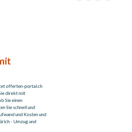
mit
tet offerten-portal.ch
ie direkt mit
 ob Sie einen
en Sie schnell und
 Aufwand und Kosten und
Zürich - Umzug und