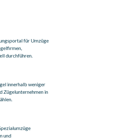
lungsportal für Umzüge
ügelfirmen,
ll durchführen.
gel innerhalb weniger
nd Zügelunternehmen in
ählen.
 Spezialumzüge
en und