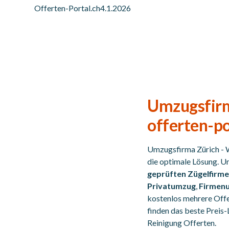
Offerten-Portal.ch
4.1.2026
Umzugsfirm
offerten-po
Umzugsfirma Zürich - 
die optimale Lösung. U
geprüften Zügelfirm
Privatumzug
,
Firmen
kostenlos mehrere Offer
finden das beste Preis-
Reinigung Offerten.