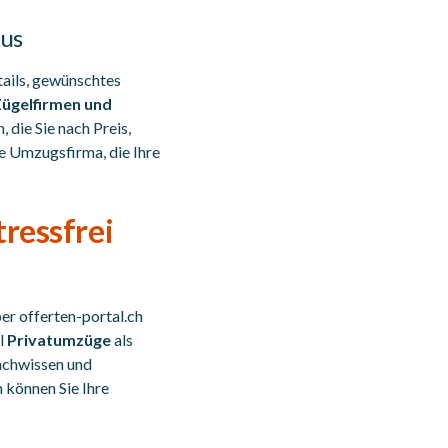
aus
tails, gewünschtes
ügelfirmen und
, die Sie nach Preis,
e Umzugsfirma, die Ihre
tressfrei
er offerten-portal.ch
l
Privatumzüge
als
Fachwissen und
 können Sie Ihre