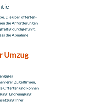
ntie
e. Die über offerten-
nnen die Anforderungen
gfältig durchgeführt.
dass die Abnahme
ür Umzug
hängiges
mehrerer Zügelfirmen,
te Offerten und können
gung, Endreinigung
msetzung Ihrer