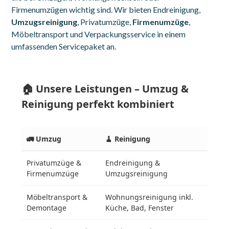
Firmenumzügen wichtig sind. Wir bieten Endreinigung,
Umzugsreinigung
, Privatumzüge,
Firmenumzüge
,
Möbeltransport und Verpackungsservice in einem
umfassenden Servicepaket an.
🏠 Unsere Leistungen – Umzug &
Reinigung perfekt kombiniert
🚛 Umzug
🧹 Reinigung
🔄 K
Privatumzüge &
Endreinigung &
Alle
Firmenumzüge
Umzugsreinigung
Koo
Möbeltransport &
Wohnungsreinigung inkl.
Zeit
Demontage
Küche, Bad, Fenster
abg