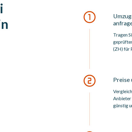
i
Umzugs
in
anfrag
Tragen S
geprüfte
(ZH) für
Preise
Vergleich
Anbieter
günstig u