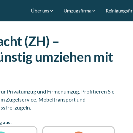
Über uns
Umzugsfirma
Reinigungsfi
cht (ZH) –
günstig umziehen mit
für Privatumzug und Firmenumzug. Profitieren Sie
em Zügelservice, Möbeltransport und
ssfrei zügeln.
g aus: