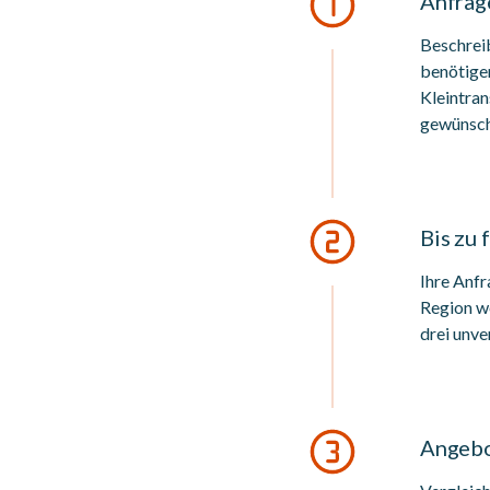
Anfrage
Beschreib
benötige
Kleintran
gewünsch
Bis zu 
Ihre Anfr
Region we
drei unve
Angebo