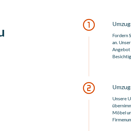
Umzugs
u
Fordern 
an. Unser
Angebot f
Besichti
Umzugs
Unsere U
übernimm
Möbel und
Firmenum