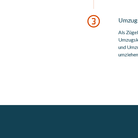
Umzugs
Als Züge
Umzugska
und Umzug
umziehen 