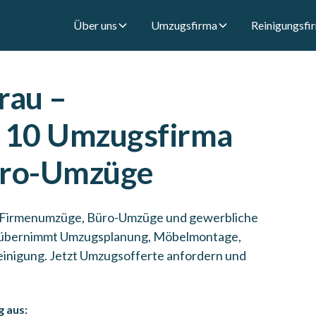
Über uns
Umzugsfirma
Reinigungsfi
rau –
p 10 Umzugsfirma
Büro-Umzüge
r Firmenumzüge, Büro-Umzüge und gewerbliche
a übernimmt Umzugsplanung, Möbelmontage,
einigung. Jetzt Umzugsofferte anfordern und
g aus: