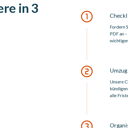
ere in 3
Checkl
Fordern S
PDF an – 
wichtige
Umzug S
Unsere Ch
kündigen
alle Fris
Organis